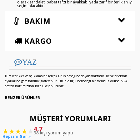
olarak sandalet, babet tarzı bir ayakkabı yada zarif bir terlik en iyi
seçim olacaktır.
BAKIM
KARGO
YAZ
Tüm içerikler ve açıklamalar gerçek ürün örneğine dayanmaktadır. Renkler ekran
ayarlarına göre farklılık gösterebilir. Ürünle ilgili herhangi bir sorunuz olursa 7/24
destek hattımızdan bize ulaşabilirsiniz.
BENZER ÜRÜNLER
MÜŞTERI YORUMLARI
4.7
★
★
★
★
★
98 kişi yorum yaptı
Hepsini Gör »