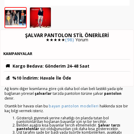
ŞALVAR PANTOLON STIL ÖNERILERI
★★★★★
(98)
Yorum
KAMPANYALAR
🚚
Kargo Bedava
: Gönderim 24-48 Saat
💰
%10 İndirim
: Havale İle Öde
Ağ kısmı diğer kısımlarına göre çok daha bol olan beli lastikli yada iple
bağlanan yöresel
şalvarlar
tarzda pantolon türüne şalvar
pantolon
denir.
Otantik bir havası olan bu
bayan pantolon modelleri
hakkında size bir
kaç bilgi vermek isteriz.
Gösterişli giyinmek yerine rahatlığı ön planda tutan bol
pantolonlardan hoşlanan bayanlar için iyi bir tercihtir.
Belden aşağısı kısa bayanlar tercih etmemelidir.
Şalvar tarzı
pantolonlar
sizi olduğunuzdan çok daha kısa gösterecektir.
Üst tarafını sade bir badi yada tişörtle kombinlerken, ayakkabı