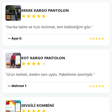
ERKEK KARGO PANTOLON
★
★
★
★
★
"Harika kalite ve hızlı teslimat, tam beklediğim gibi."
— Ayşe D.
★★★★★
KOT KARGO PANTOLON
★
★
★
★
★
"Ürün kaliteli, beden tam uydu. Paketleme özenliydi."
— Mehmet T.
★★★★★
SEVGILI KOMBINI
★
★
★
★
★