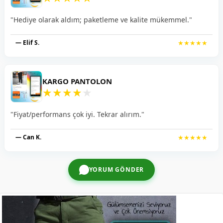
"Hediye olarak aldım; paketleme ve kalite mükemmel."
— Elif S.
★★★★★
KARGO PANTOLON
★
★
★
★
★
"Fiyat/performans çok iyi. Tekrar alırım."
— Can K.
★★★★★
YORUM GÖNDER