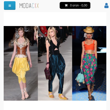
0 ürün - 0,00
Menüyü Aç