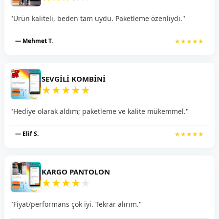
"Ürün kaliteli, beden tam uydu. Paketleme özenliydi."
— Mehmet T.
★★★★★
SEVGILI KOMBINI
★
★
★
★
★
"Hediye olarak aldım; paketleme ve kalite mükemmel."
— Elif S.
★★★★★
KARGO PANTOLON
★
★
★
★
★
"Fiyat/performans çok iyi. Tekrar alırım."