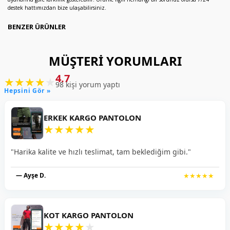
destek hattımızdan bize ulaşabilirsiniz.
BENZER ÜRÜNLER
MÜŞTERI YORUMLARI
4.7
★
★
★
★
★
98 kişi yorum yaptı
Hepsini Gör »
ERKEK KARGO PANTOLON
★
★
★
★
★
"Harika kalite ve hızlı teslimat, tam beklediğim gibi."
— Ayşe D.
★★★★★
KOT KARGO PANTOLON
★
★
★
★
★