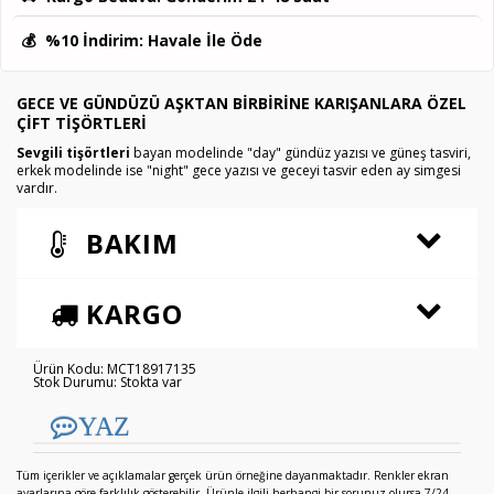
💰
%10 İndirim
: Havale İle Öde
GECE VE GÜNDÜZÜ AŞKTAN BIRBIRINE KARIŞANLARA ÖZEL
ÇIFT TIŞÖRTLERI
Sevgili tişörtleri
bayan modelinde "day" gündüz yazısı ve güneş tasviri,
erkek modelinde ise "night" gece yazısı ve geceyi tasvir eden ay simgesi
vardır.
BAKIM
KARGO
Ürün Kodu: MCT18917135
Stok Durumu: Stokta var
YAZ
Tüm içerikler ve açıklamalar gerçek ürün örneğine dayanmaktadır. Renkler ekran
ayarlarına göre farklılık gösterebilir. Ürünle ilgili herhangi bir sorunuz olursa 7/24