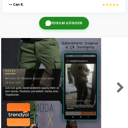
— Can K.
★★★★★
YORUM GÖNDER