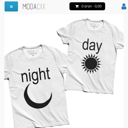
0 ürün - 0,00
Menüyü Aç