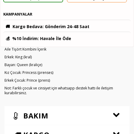
KAMPANYALAR
🚚
Kargo Bedava
: Gönderim 24-48 Saat
💰
%10 İndirim
: Havale İle Öde
Aile Tişört Kombini İçerik
Erkek: King (kral)
Bayan: Queen (kraliçe)
Kız Çocuk: Princess (prenses)
Erkek Çocuk: Prince (prens)
Not: Farklı çocuk ve cinsiyet için whatsapp destek hattı ile iletişim
kurabilirsiniz.
BAKIM