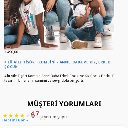
1.490,00
4'LÜ AILE TIŞÖRT KOMBINI - ANNE, BABA VE KIZ, ERKEK
ÇOCUK
4'lü Aile Tişört KombiniAnne Baba Erkek Çocuk ve Kız Çocuk Baskılı Bu
tasarım, bir ailenin samimi ve sevgi dolu bir görü..
MÜŞTERI YORUMLARI
4.7
★
★
★
★
★
98 kişi yorum yaptı
Hepsini Gör »