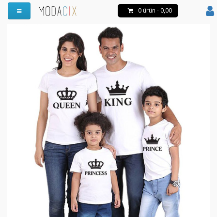
0 ürün - 0,00
Menüyü Aç