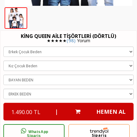
KING QUEEN AILE TIŞÖRTLERI (DÖRTLÜ)
★★★★★
(98)
Yorum
|
HEMEN AL
1.490.00 TL
WhatsApp
Sipariş
Sipariş