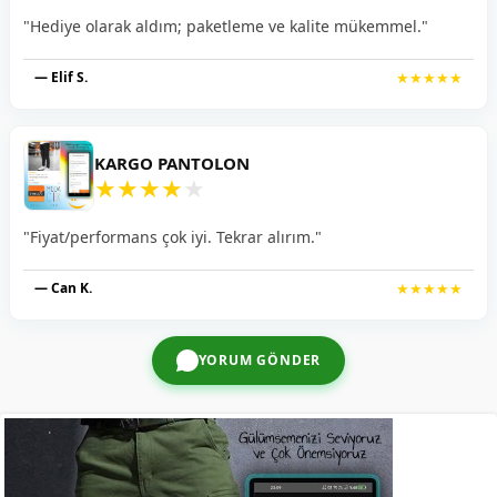
"Hediye olarak aldım; paketleme ve kalite mükemmel."
— Elif S.
★★★★★
KARGO PANTOLON
★
★
★
★
★
"Fiyat/performans çok iyi. Tekrar alırım."
— Can K.
★★★★★
YORUM GÖNDER