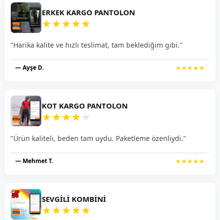
ERKEK KARGO PANTOLON
★
★
★
★
★
"Harika kalite ve hızlı teslimat, tam beklediğim gibi."
— Ayşe D.
★★★★★
KOT KARGO PANTOLON
★
★
★
★
★
"Ürün kaliteli, beden tam uydu. Paketleme özenliydi."
— Mehmet T.
★★★★★
SEVGILI KOMBINI
★
★
★
★
★