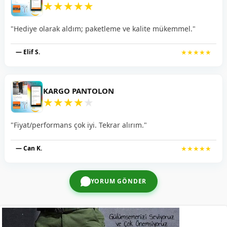
★
★
★
★
★
"Hediye olarak aldım; paketleme ve kalite mükemmel."
— Elif S.
★★★★★
KARGO PANTOLON
★
★
★
★
★
"Fiyat/performans çok iyi. Tekrar alırım."
— Can K.
★★★★★
YORUM GÖNDER