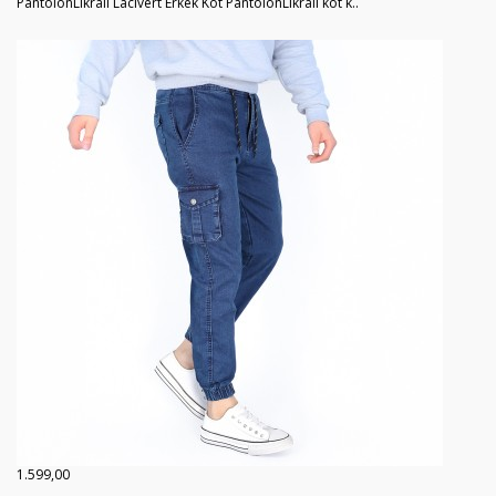
PantolonLikralı Lacivert Erkek Kot PantolonLikralı kot k..
1.599,00