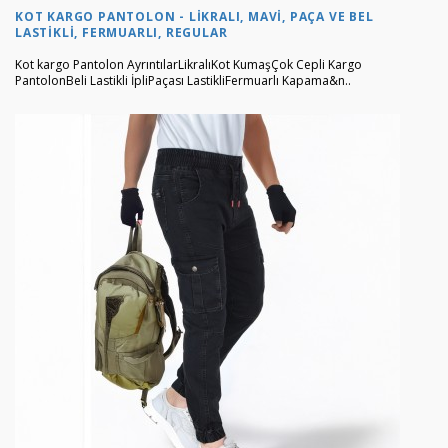
KOT KARGO PANTOLON - LIKRALI, MAVI, PAÇA VE BEL
LASTIKLI, FERMUARLI, REGULAR
Kot kargo Pantolon AyrıntılarLikralıKot KumaşÇok Cepli Kargo
PantolonBeli Lastikli İpliPaçası LastikliFermuarlı Kapama&n..