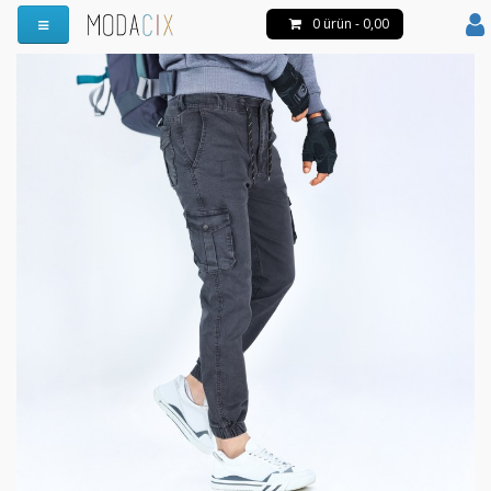
0 ürün - 0,00
Menüyü Aç