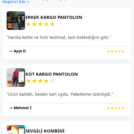
Hepsini Gör »
ERKEK KARGO PANTOLON
★
★
★
★
★
"Harika kalite ve hızlı teslimat, tam beklediğim gibi."
— Ayşe D.
★★★★★
KOT KARGO PANTOLON
★
★
★
★
★
"Ürün kaliteli, beden tam uydu. Paketleme özenliydi."
— Mehmet T.
★★★★★
SEVGILI KOMBINI