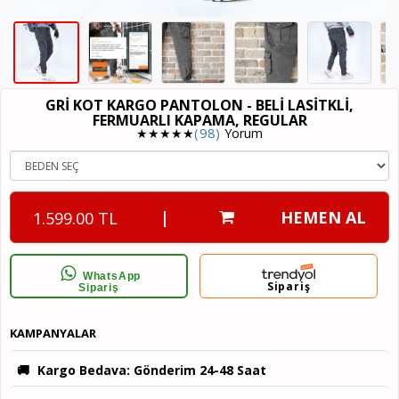
GRI KOT KARGO PANTOLON - BELI LASITKLI,
FERMUARLI KAPAMA, REGULAR
★★★★★
(98)
Yorum
|
HEMEN AL
1.599.00 TL
WhatsApp
Sipariş
Sipariş
KAMPANYALAR
🚚
Kargo Bedava
: Gönderim 24-48 Saat