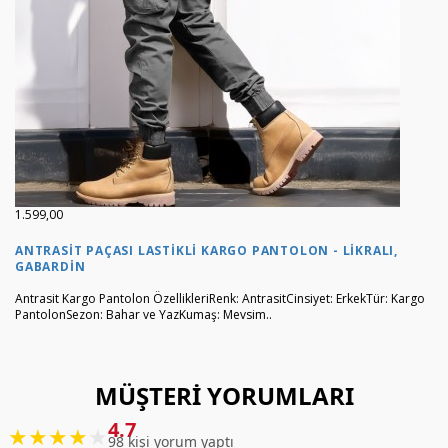
1.599,00
ANTRASIT PAÇASI LASTIKLI KARGO PANTOLON - LIKRALI,
GABARDIN
Antrasit Kargo Pantolon ÖzellikleriRenk: AntrasitCinsiyet: ErkekTür: Kargo
PantolonSezon: Bahar ve YazKumaş: Mevsim..
MÜŞTERI YORUMLARI
4.7
★
★
★
★
★
98 kişi yorum yaptı