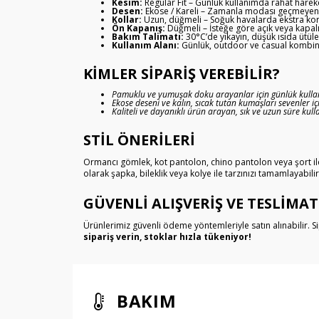
Kesim:
Regular Fit – Günlük kullanımda rahat harek
Desen:
Ekose / Kareli – Zamanla modası geçmeyen şık
Kollar:
Uzun, düğmeli – Soğuk havalarda ekstra kor
Ön Kapanış:
Düğmeli – İsteğe göre açık veya kapalı
Bakım Talimatı:
30°C’de yıkayın, düşük ısıda ütül
Kullanım Alanı:
Günlük, outdoor ve casual kombinler
KIMLER SIPARIŞ VEREBILIR?
Pamuklu ve yumuşak doku arayanlar için günlük kull
Ekose deseni ve kalın, sıcak tutan kumaşları sevenler içi
Kaliteli ve dayanıklı ürün arayan, sık ve uzun süre kull
STIL ÖNERILERI
Ormancı gömlek, kot pantolon, chino pantolon veya şort ile
olarak şapka, bileklik veya kolye ile tarzınızı tamamlayabili
GÜVENLI ALIŞVERIŞ VE TESLIMAT
Ürünlerimiz güvenli ödeme yöntemleriyle satın alınabilir. Si
sipariş verin, stoklar hızla tükeniyor!
BAKIM