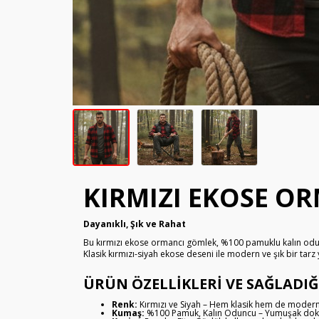
KIRMIZI EKOSE O
Dayanıklı, Şık ve Rahat
Bu kırmızı ekose ormancı gömlek, %100 pamuklu kalın odunc
Klasik kırmızı-siyah ekose deseni ile modern ve şık bir tarz 
ÜRÜN ÖZELLIKLERI VE SAĞLADIĞ
Renk:
Kırmızı ve Siyah – Hem klasik hem de modern
Kumaş:
%100 Pamuk, Kalın Oduncu – Yumuşak dokusu 