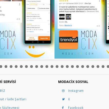
I SERVISI
MODACIX SOSYAL
 BİZ
Instagram
at / İade Şartları
X
ik Sözleşmesi
Facebook