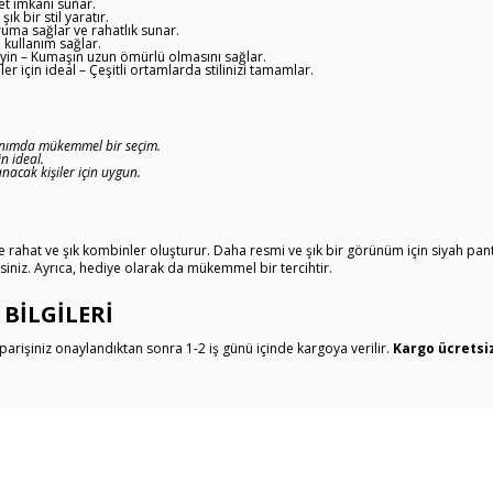
et imkanı sunar.
 bir stil yaratır.
uma sağlar ve rahatlık sunar.
 kullanım sağlar.
eyin – Kumaşın uzun ömürlü olmasını sağlar.
 için ideal – Çeşitli ortamlarda stilinizi tamamlar.
anımda mükemmel bir seçim.
n ideal.
anacak kişiler için uygun.
 rahat ve şık kombinler oluşturur. Daha resmi ve şık bir görünüm için siyah pan
rsiniz. Ayrıca, hediye olarak da mükemmel bir tercihtir.
 BILGILERI
parişiniz onaylandıktan sonra 1-2 iş günü içinde kargoya verilir.
Kargo ücretsi