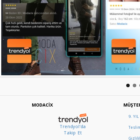
MODACİX
MÜŞTER
9. YIL
Trendyol’da
Teslim
Takip Et
Gizlil