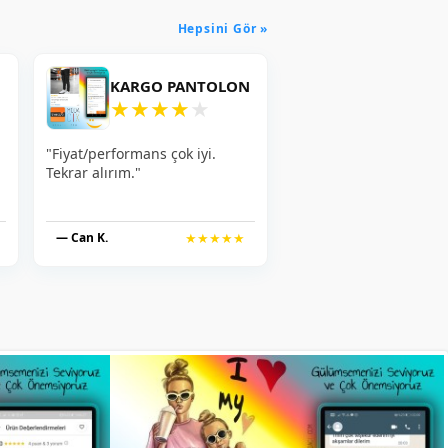
Hepsini Gör »
KARGO PANTOLON
★
★
★
★
★
"Fiyat/performans çok iyi.
Tekrar alırım."
— Can K.
★★★★★