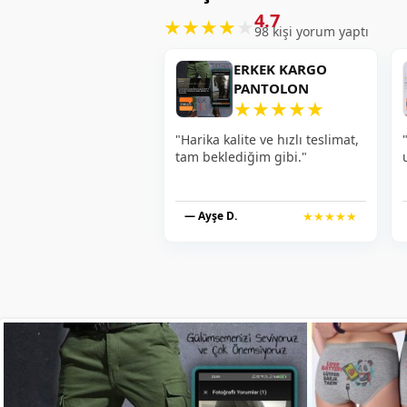
4.7
★
★
★
★
★
98 kişi yorum yaptı
ERKEK KARGO
PANTOLON
★
★
★
★
★
"Harika kalite ve hızlı teslimat,
tam beklediğim gibi."
— Ayşe D.
★★★★★