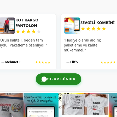
KOT KARGO
SEVGILI KOMBINI
PANTOLON
★
★
★
★
★
★
★
★
★
★
"Ürün kaliteli, beden tam
"Hediye olarak aldım;
uydu. Paketleme özenliydi."
paketleme ve kalite
mükemmel."
— Mehmet T.
★★★★★
— Elif S.
★★★★★
YORUM GÖNDER