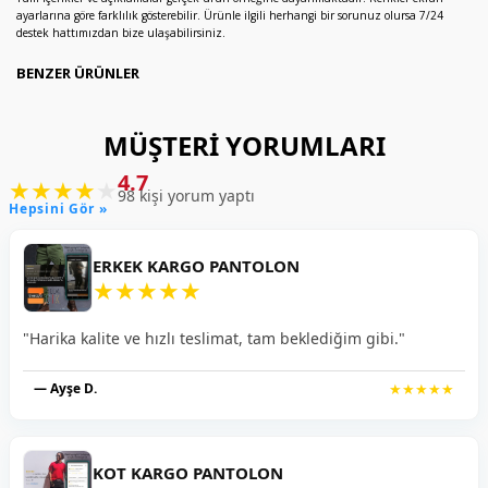
ayarlarına göre farklılık gösterebilir. Ürünle ilgili herhangi bir sorunuz olursa 7/24
destek hattımızdan bize ulaşabilirsiniz.
BENZER ÜRÜNLER
MÜŞTERI YORUMLARI
4.7
★
★
★
★
★
98 kişi yorum yaptı
Hepsini Gör »
ERKEK KARGO PANTOLON
★
★
★
★
★
"Harika kalite ve hızlı teslimat, tam beklediğim gibi."
— Ayşe D.
★★★★★
KOT KARGO PANTOLON