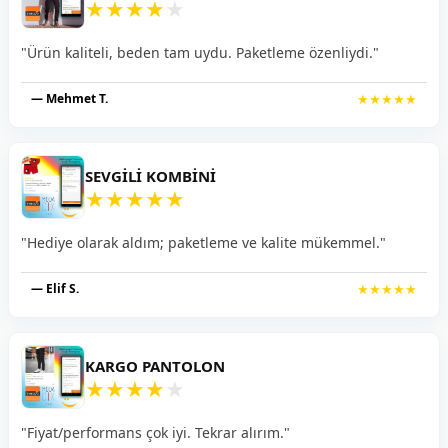
★
★
★
★
★
"Ürün kaliteli, beden tam uydu. Paketleme özenliydi."
— Mehmet T.
★★★★★
SEVGILI KOMBINI
★
★
★
★
★
"Hediye olarak aldım; paketleme ve kalite mükemmel."
— Elif S.
★★★★★
KARGO PANTOLON
★
★
★
★
★
"Fiyat/performans çok iyi. Tekrar alırım."