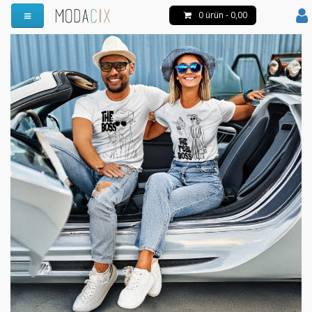
0 ürün - 0,00
Menüyü Aç