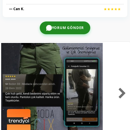
— Can K.
★★★★★
YORUM GÖNDER