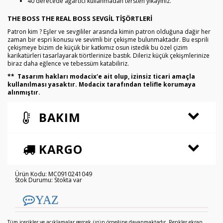
40 derecede ağartıcı kullanmadan tersten yıkayınız.
THE BOSS THE REAL BOSS SEVGIL TIŞÖRTLERI
Patron kim ? Eşler ve sevgililer arasında kimin patron olduğuna dağir her
zaman bir espri konusu ve sevimli bir çekişme bulunmaktadır. Bu esprili
çekişmeye bizim de küçük bir katkımız osun istedik bu özel çizim
karikatürleri tasarlayarak tiörtlerinize bastık. Dileriz küçük çekişmlerinize
biraz daha eğlence ve tebessüm katabiliriz.
** Tasarım hakları modacix'e ait olup, izinsiz ticari amaçla
kullanılması yasaktır. Modacix tarafından telifle korumaya
alınmıştır.
BAKIM
KARGO
Ürün Kodu: MC0910241049
Stok Durumu: Stokta var
YAZ
Tüm içerikler ve açıklamalar gerçek ürün örneğine dayanmaktadır. Renkler ekran