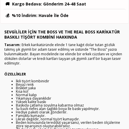
🚚
Kargo Bedava
: Gönderim 24-48 Saat
💰
%10 İndirim
: Havale İle Öde
SEVGILILER İÇIN THE BOSS VE THE REAL BOSS KARIKATÜR
BASKILI TIŞÖRT KOMBINI HAKKINDA
Tasarım:
Erkek karikatüründe elinde 1 tane kağıt dolar tutan gözlük
takmış şık giyimli bir adam tasvir edilmiş ve üstünde "The Boss" yazısı
bulunmaktadır. Bayan modelinde ise eliinde bir erkek cüzdanı ve içinden
dökülen dolarlar ve kredi kartları taşıyan şık giyimli zarif bir bayan tasvir
edilmiştir.
ÖZELLIKLER
İkili tişört kombinidir
Beyaz renk
Bisiklet yaka
Kısa kol
Normal kalıp
Yıkamaya dayanıklıdır
Yüksek kalite baskı
Baskıda çatlama soyulma kabarma olmaz
Su bazlı nefes alan sağlıklı boya İle baskı yapılmıştır.
Hediye paketi olarak gönderilir.
Pamuklu kumaştır.
Likralı değildir, normal tişört kumaşıdır.
Beden konusunda tereddüt yaşarsanız, verilen beden ölçülerine
göre siparişinizi oluşturabilirsiniz.