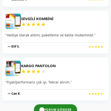
SEVGILI KOMBINI
★
★
★
★
★
"Hediye olarak aldım; paketleme ve kalite mükemmel."
— Elif S.
★★★★★
KARGO PANTOLON
★
★
★
★
★
"Fiyat/performans çok iyi. Tekrar alırım."
— Can K.
★★★★★
YORUM GÖNDER