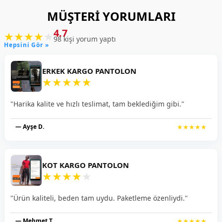
MÜŞTERI YORUMLARI
4.7
★
★
★
★
★
98 kişi yorum yaptı
Hepsini Gör »
ERKEK KARGO PANTOLON
★
★
★
★
★
"Harika kalite ve hızlı teslimat, tam beklediğim gibi."
— Ayşe D.
★★★★★
KOT KARGO PANTOLON
★
★
★
★
★
"Ürün kaliteli, beden tam uydu. Paketleme özenliydi."
— Mehmet T.
★★★★★