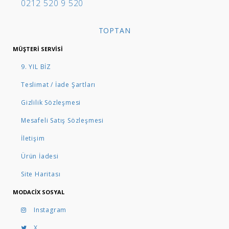
0212 520 9 520
TOPTAN
MÜŞTERI SERVISI
9. YIL BİZ
Teslimat / İade Şartları
Gizlilik Sözleşmesi
Mesafeli Satış Sözleşmesi
İletişim
Ürün İadesi
Site Haritası
MODACIX SOSYAL
Instagram
X