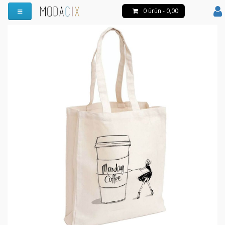
0 ürün - 0,00
Menüyü Aç