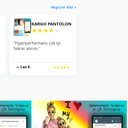
Hepsini Gör »
KARGO PANTOLON
★
★
★
★
★
"Fiyat/performans çok iyi.
Tekrar alırım."
— Can K.
★★★★★