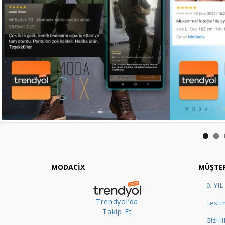
MODACİX
MÜŞTER
9. YIL
Trendyol’da
Teslim
Takip Et
Gizlil