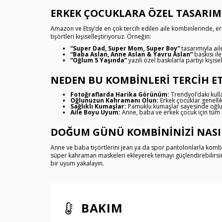
ERKEK ÇOCUKLARA ÖZEL TASARI
Amazon ve Etsy’de en çok tercih edilen aile kombinlerinde, er
tişörtleri kişiselleştiriyoruz. Örneğin:
“Super Dad, Super Mom, Super Boy”
tasarımıyla ai
“Baba Aslan, Anne Aslan & Yavru Aslan”
baskısı ile
“Oğlum 5 Yaşında”
yazılı özel baskılarla partiyi kişisel
NEDEN BU KOMBINLERI TERCIH ET
Fotoğraflarda Harika Görünüm:
Trendyol’daki kulla
Oğlunuzun Kahramanı Olun:
Erkek çocuklar genellik
Sağlıklı Kumaşlar:
Pamuklu kumaşlar sayesinde oğlun
Aile Boyu Uyum:
Anne, baba ve erkek çocuk için tüm
DOĞUM GÜNÜ KOMBININIZI NASI
Anne ve baba tişörtlerini jean ya da spor pantolonlarla kombin
süper kahraman maskeleri ekleyerek temayı güçlendirebilirsi
bir uyum yakalayın.
BAKIM