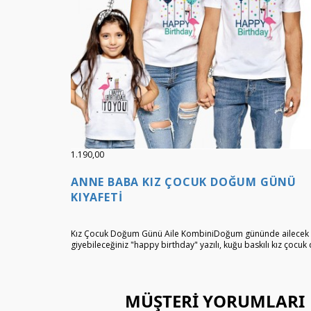
1.190,00
ANNE BABA KIZ ÇOCUK DOĞUM GÜNÜ
KIYAFETI
Kız Çocuk Doğum Günü Aile KombiniDoğum gününde ailecek
giyebileceğiniz "happy birthday" yazılı, kuğu baskılı kız çocuk 
MÜŞTERI YORUMLARI