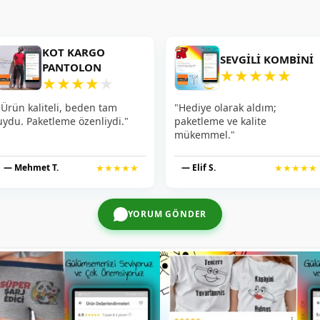
KOT KARGO
SEVGILI KOMBINI
PANTOLON
★
★
★
★
★
★
★
★
★
★
"Ürün kaliteli, beden tam
"Hediye olarak aldım;
uydu. Paketleme özenliydi."
paketleme ve kalite
mükemmel."
— Mehmet T.
★★★★★
— Elif S.
★★★★★
YORUM GÖNDER