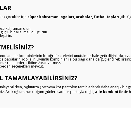
MLAR
kek çocuklar için
süper kahraman logoları, arabalar, futbol topları
gibi fi
lece kahraman olun.
 güçlü bir aile imajı oluşturun.
leştirin.
MELISINIZ?
nıcılar, aile kombinlerinin fotoğraf karelerini unutulmaz hale getirdiğini sıkça v
le babalarını idol alır. Uyumlu kombinler ile bu bağı daha da güçlendirebilirsini
uz rahat eder, cildine zarar vermez.
 beden seçenekleri mevcut.
L TAMAMLAYABILIRSINIZ?
leyebilirken, oğlunuza şort veya kot pantolon tercih ederek daha enerjik bir gör
niz. Artık oğlunuzun doğum günleri sadece pastayla değil,
aile kombini
ile de 