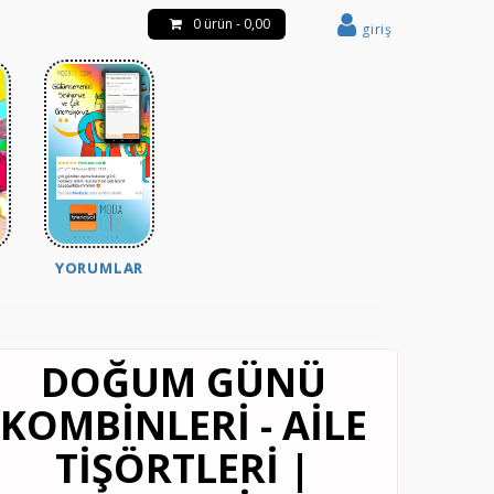
0 ürün - 0,00
giriş
YORUMLAR
DOĞUM GÜNÜ
KOMBINLERI - AILE
TIŞÖRTLERI |