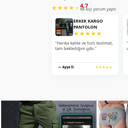
4.7
★
★
★
★
★
98 kişi yorum yaptı
ERKEK KARGO
PANTOLON
★
★
★
★
★
"Harika kalite ve hızlı teslimat,
tam beklediğim gibi."
— Ayşe D.
★★★★★