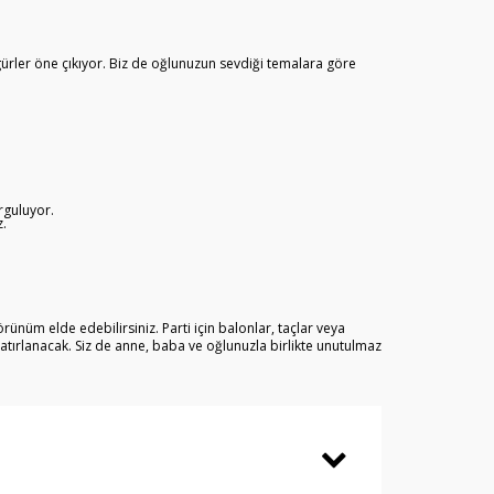
gürler öne çıkıyor. Biz de oğlunuzun sevdiği temalara göre
urguluyor.
z.
ünüm elde edebilirsiniz. Parti için balonlar, taçlar veya
hatırlanacak. Siz de anne, baba ve oğlunuzla birlikte unutulmaz