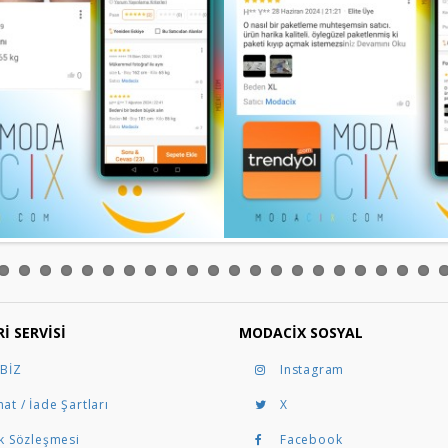
I SERVISI
MODACIX SOSYAL
 BİZ
Instagram
at / İade Şartları
X
ik Sözleşmesi
Facebook