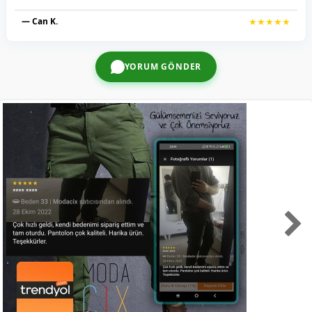
— Can K.
★★★★★
YORUM GÖNDER