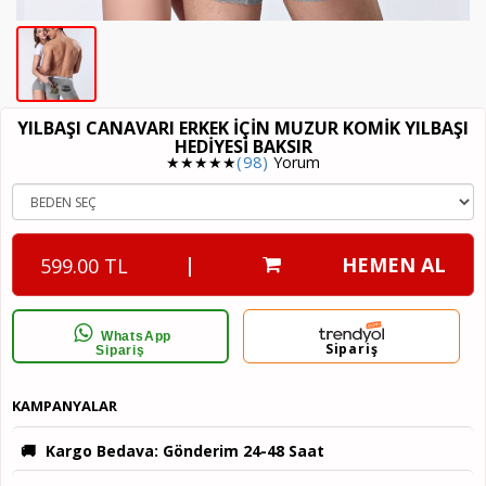
YILBAŞI CANAVARI ERKEK IÇIN MUZUR KOMIK YILBAŞI
HEDIYESI BAKSIR
★★★★★
(98)
Yorum
|
HEMEN AL
599.00 TL
WhatsApp
Sipariş
Sipariş
KAMPANYALAR
🚚
Kargo Bedava
: Gönderim 24-48 Saat