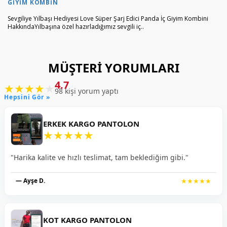
GIYIM KOMBIN
Sevgiliye Yılbaşı Hediyesi Love Süper Şarj Edici Panda İç Giyim Kombini
HakkındaYılbaşına özel hazırladığımız sevgili iç..
MÜŞTERI YORUMLARI
4.7
★
★
★
★
★
98 kişi yorum yaptı
Hepsini Gör »
ERKEK KARGO PANTOLON
★
★
★
★
★
"Harika kalite ve hızlı teslimat, tam beklediğim gibi."
— Ayşe D.
★★★★★
KOT KARGO PANTOLON