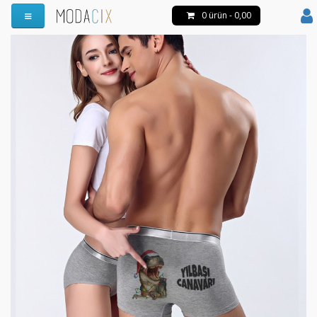
0 ürün - 0,00
Menüyü Aç