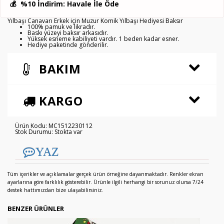
💰
%10 İndirim
: Havale İle Öde
Yılbaşı Canavarı Erkek için Muzur Komik Yılbaşı Hediyesi Baksır
100% pamuk ve likradır.
Baskı yüzeyi baksır arkasıdır.
Yüksek esneme kabiliyeti vardır. 1 beden kadar esner.
Hediye paketinde gönderilir.
BAKIM
KARGO
Ürün Kodu: MC1512230112
Stok Durumu: Stokta var
YAZ
Tüm içerikler ve açıklamalar gerçek ürün örneğine dayanmaktadır. Renkler ekran
ayarlarına göre farklılık gösterebilir. Ürünle ilgili herhangi bir sorunuz olursa 7/24
destek hattımızdan bize ulaşabilirsiniz.
BENZER ÜRÜNLER