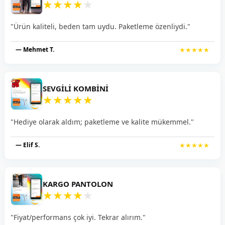
★
★
★
★
★
"Ürün kaliteli, beden tam uydu. Paketleme özenliydi."
— Mehmet T.
★★★★★
SEVGILI KOMBINI
★
★
★
★
★
"Hediye olarak aldım; paketleme ve kalite mükemmel."
— Elif S.
★★★★★
KARGO PANTOLON
★
★
★
★
★
"Fiyat/performans çok iyi. Tekrar alırım."